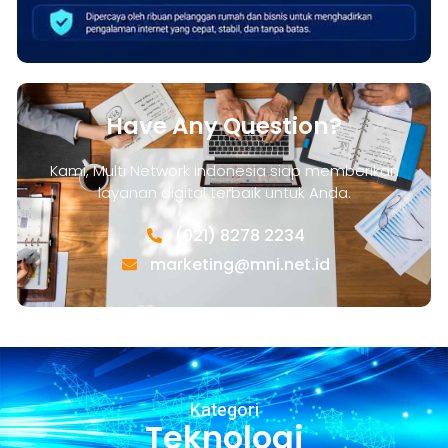
Have Any Question?
Kami, Multi Network Indonesia siap memberikan
layanan digital terbaik untuk Anda.
(021) 8278 2234
marketing@mni.net.id
Kategori
Teknologi