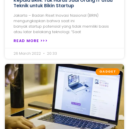
Kepala BRIN: Tak Harus Jadi Orang IT atau
Teknik untuk Bikin Startup
Jakarta – Badan Riset Inovasi Nasional (BRIN)
mengungkapkan bahwa saat ini
banyak startup potensial yang tidak memiliki basis
atau latar belakang teknologi. “Saat
READ MORE >>>
26 March 2022
20:33
GADGET