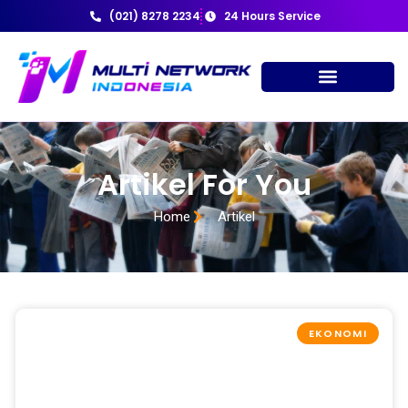
(021) 8278 2234
24 Hours Service
Artikel For You
Home
Artikel
EKONOMI