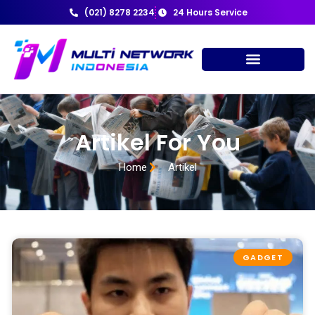
(021) 8278 2234
24 Hours Service
Artikel For You
Home
Artikel
GADGET