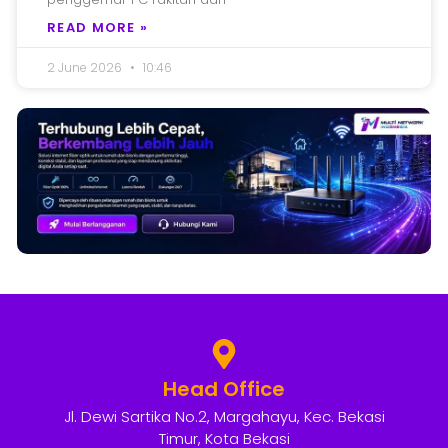
READ MORE »
2 June 2026
10:46
Head Office
Jl. Dewi Sartika No.2, Margahayu, Kec. Bekasi
Timur, Kota Bekasi