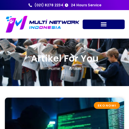
(021) 8278 2234
24 Hours Service
Artikel For You
Home
Artikel
EKONOMI