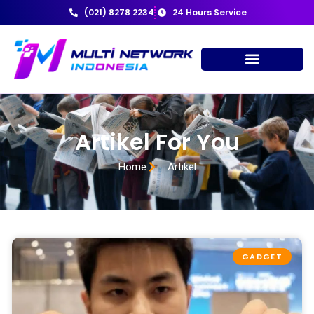
(021) 8278 2234
24 Hours Service
Artikel For You
Home
Artikel
GADGET