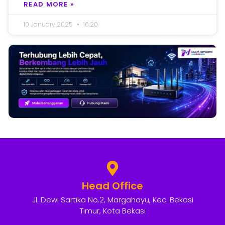
READ MORE »
10 January 2025
16:20
Head Office
Jl. Dewi Sartika No.2, Margahayu, Kec. Bekasi
Timur, Kota Bekasi