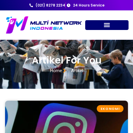
(021) 8278 2234
24 Hours Service
Artikel For You
Home
Artikel
EKONOMI