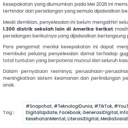
Kesepakatan yang diumumkan pada Mei 2026 ini memu
terhindar dari persidangan yang semula dijadwalkan ber
Meski demikian, penyelesaian ini belum mengakhiri selur
1.300 distrik sekolah lain di Amerika Serikat
masih
persidangan berikutnya yang dijadwalkan berlangsung 
Para pengamat menilai kesepakatan ini dapat menja
membuka peluang penyelesaian damai terhadap gugata
total tuntutan yang berpotensi muncul dari seluruh ka
Dalam pernyataan resminya, perusahaan-perusaha
meningkatkan sistem keamanan dan perlindungan pe
anak.
#Snapchat
,
#TeknologiDunia
,
#TikTok
,
#You
Tag :
DigitalUpdate
,
Facebook
,
GenerasiDigital
,
Inf
KesehatanMental
,
LiterasiDigital
,
MediaSosial