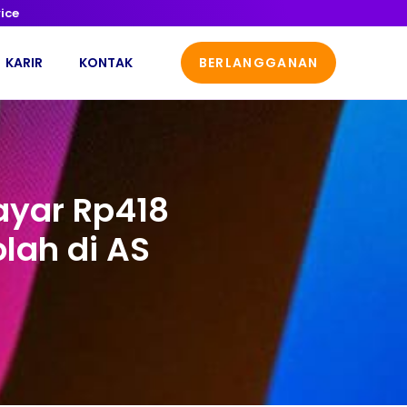
ice
KARIR
KONTAK
BERLANGGANAN
ayar Rp418
lah di AS