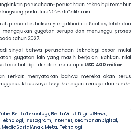
ngkinkan perusahaan-perusahaan teknologi tersebut
langsung pada Juni 2026 di California.
uh persoalan hukum yang dihadapi. Saat ini, lebih dari
 mengajukan gugatan serupa dan menunggu proses
pada tahun 2027.
di sinyal bahwa perusahaan teknologi besar mulai
n-gugatan lain yang masih berjalan. Bahkan, nilai
sus tersebut diperkirakan mencapai
USD 400 miliar
.
an terkait menyatakan bahwa mereka akan terus
ngguna, khususnya bagi kalangan remaja dan anak-
Tube
,
BeritaTeknologi
,
BeritaViral
,
DigitalNews
,
oTeknologi
,
Instagram
,
Internet
,
KeamananDigital
,
,
MediaSosialAnak
,
Meta
,
Teknologi