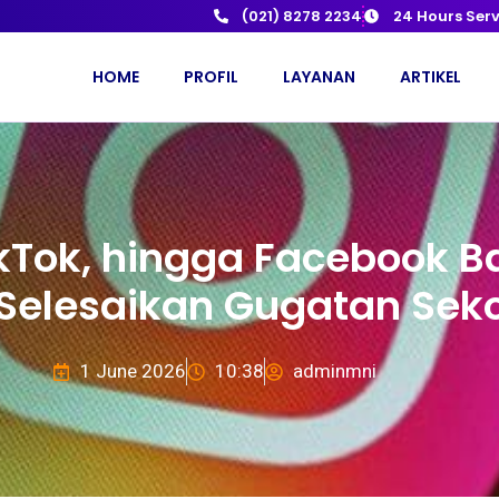
(021) 8278 2234
24 Hours Serv
HOME
PROFIL
LAYANAN
ARTIKEL
ikTok, hingga Facebook B
 Selesaikan Gugatan Seko
1 June 2026
10:38
adminmni