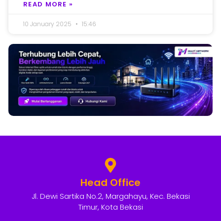
READ MORE »
10 January 2025
15:46
Head Office
Jl. Dewi Sartika No.2, Margahayu, Kec. Bekasi
Timur, Kota Bekasi