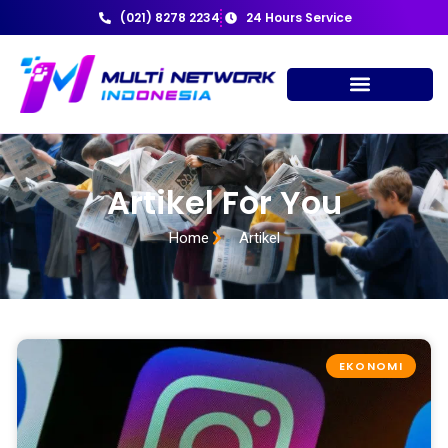
(021) 8278 2234
24 Hours Service
Artikel For You
Home
Artikel
EKONOMI