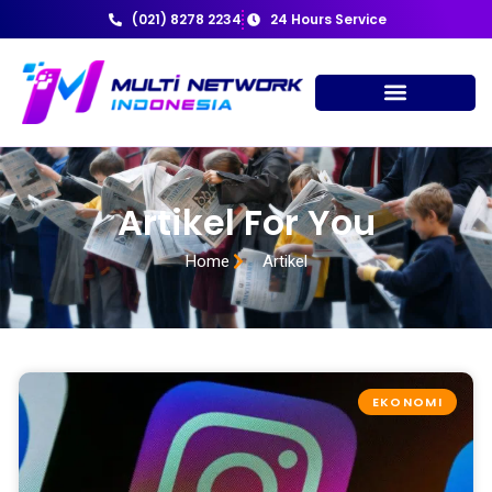
(021) 8278 2234
24 Hours Service
Artikel For You
Home
Artikel
EKONOMI