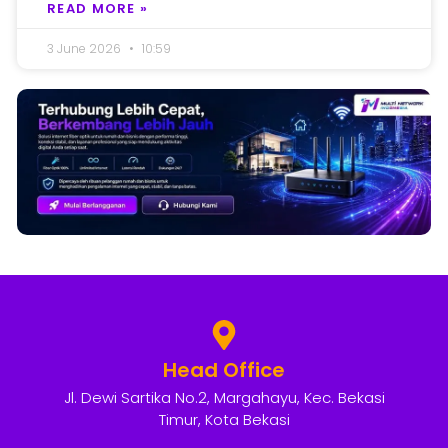
READ MORE »
3 June 2026
10:59
Head Office
Jl. Dewi Sartika No.2, Margahayu, Kec. Bekasi
Timur, Kota Bekasi