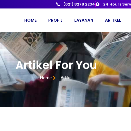
(021) 8278 2234
24 Hours Serv
HOME
PROFIL
LAYANAN
ARTIKEL
Artikel For You
Home
Artikel