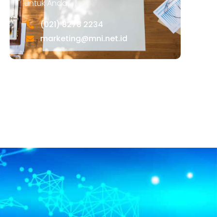
untuk Anda.
(021) 8278 2234
marketing@mni.net.id